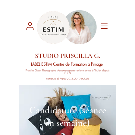
STUDIO PRISCILLA G.
LABEL ESTIM
Centre de Formation à l'image
Priscilla Gissot
Photographe Accompagnante
et formatrice à Toulon depuis
2009
Portraitiste de France 2015, 2019 et 2025
Candidature (séance
en semaine)