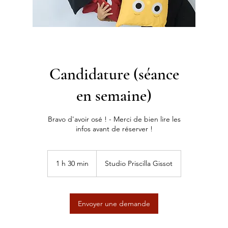
Candidature (séance
en semaine)
Bravo d'avoir osé ! - Merci de bien lire les
infos avant de réserver !
1 h 30 min
1
Studio Priscilla Gissot
3
0
m
i
Envoyer une demande
n