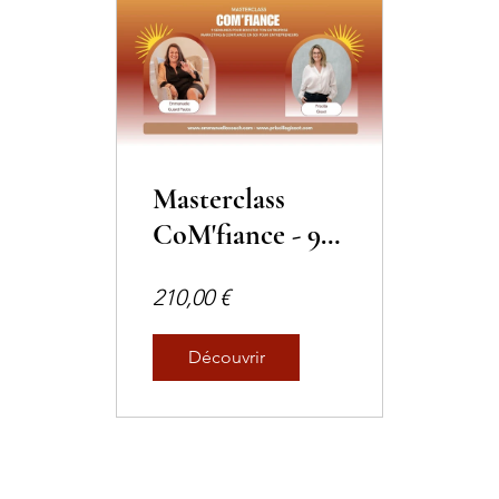
Masterclass
CoM'fiance - 9
Semaines pour
210,00 €
booster ton
entreprise
Découvrir