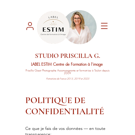
STUDIO PRISCILLA G.
LABEL ESTIM
Centre de Formation à l'image
Priscilla Gissot
Photographe Accompagnante
et formatrice à Toulon depuis
2009
Portraitiste de France 2015, 2019 et 2025
POLITIQUE DE
CONFIDENTIALITÉ
Ce que je fais de vos données — en toute
transparence: