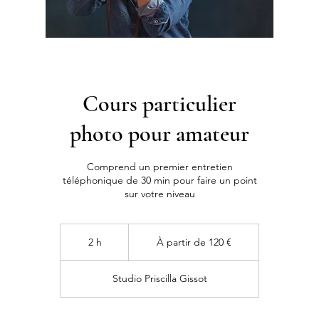
Cours particulier
photo pour amateur
Comprend un premier entretien
téléphonique de 30 min pour faire un point
sur votre niveau
À
partir
2 h
2
À partir de 120 €
de
120
h
euros
Studio Priscilla Gissot