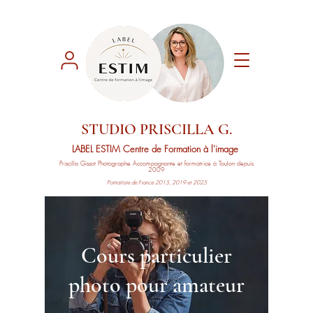
STUDIO PRISCILLA G.
LABEL ESTIM
Centre de Formation à l'image
Priscilla Gissot
Photographe Accompagnante
et formatrice à Toulon depuis
2009
Portraitiste de France 2015, 2019 et 2025
Cours particulier
photo pour amateur