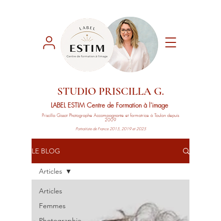
STUDIO PRISCILLA G.
LABEL ESTIM
Centre de Formation à l'image
Priscilla Gissot
Photographe Accompagnante
et formatrice à Toulon depuis
2009
Portraitiste de France 2015, 2019 et 2025
LE BLOG
Articles
Articles
Femmes
Photographie