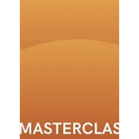
Il y a des parcours qui se tissent en douceur, mais
qui laissent une empreinte profonde. Celui de
Mégane Géhant en fait partie.Passée par la
formation ESTIM en mars 2023, puis par Lumière
des émotions en avril 2024, Mégane incarne à
merveille l’esprit de ces accompagnements : celui
d’une transformation progressive, sincère, et
profondément humaine.