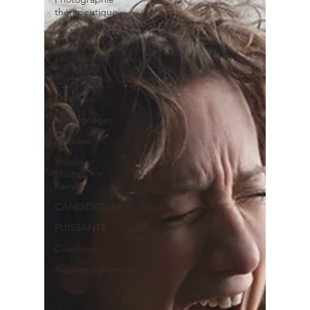
thérapeutique
Ateliers et
Retraites
Spirituelles
Photographe
Formation
Témoignages
Pensées
Studio
Photo
Famille
CANDIDATURE
PUISSANTE
Coaching
Accompagnements