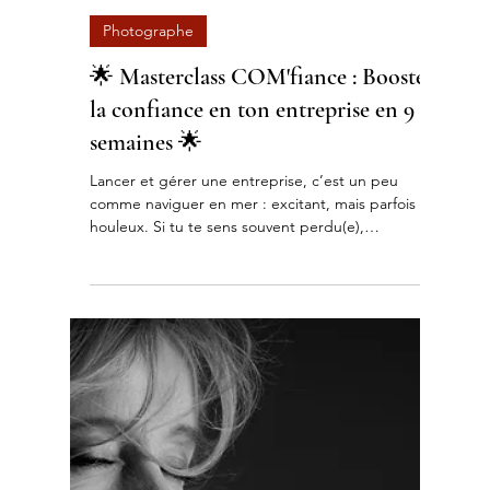
Priscilla Gissot
15 mai 2025
2 min de lecture
Photographe
🌟 Masterclass COM'fiance : Booste
la confiance en ton entreprise en 9
semaines 🌟
Lancer et gérer une entreprise, c’est un peu
comme naviguer en mer : excitant, mais parfois
houleux. Si tu te sens souvent perdu(e),
débordé(e) ou que tu manques de clarté dans tes
objectifs, sache que tu n’es pas seul(e). La