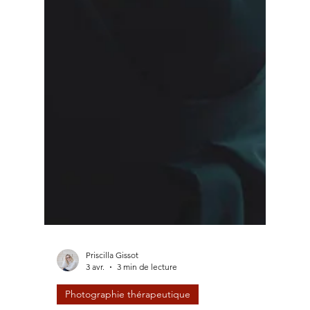
Priscilla Gissot
3 avr.
3 min de lecture