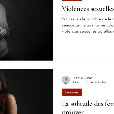
Violences sexuelles
Si tu savais le nombre de fe
séance qui, à un moment do
violences sexuelles qu’elles 
viols, de l’inceste, des agre
des paroles répétées qui on
rapport à leur corps et à leu
chez elles des protections tr
se voient dans leur posture, 
de respirer, de se montrer o
Priscilla Gissot
13 avr.
3 min de lecture
Femmes
La solitude des fe
prouver