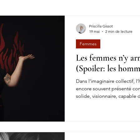
tudio Photo Famille
CANDIDATURE
PUISSANTE
Coac
Priscilla Gissot
19 mai
2 min de lecture
Femmes
Les femmes n’y arr
(Spoiler: les homm
Dans l’imaginaire collectif,
encore souvent présenté com
solide, visionnaire, capable
à lui seul. Beaucoup de fem
image avec l’impression qu’el
“comme ça”, avec cette même
sans demander d’aide. Pourta
jamais seules et les hommes