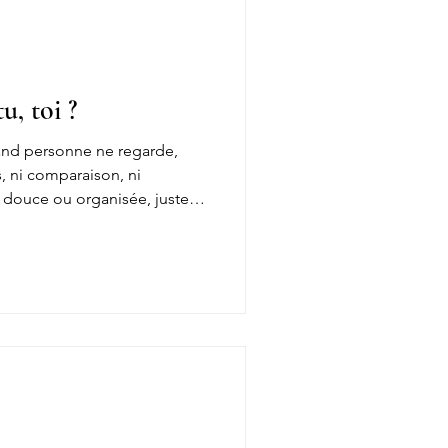
, toi ?
and personne ne regarde,
s, ni comparaison, ni
u douce ou organisée, juste
c ton amour immense, tes
 cette envie de bien faire qui
e quand tu es à bout. Parce
n rôle figé, c’est un
constante, une danse entre
 ce que tu es vra