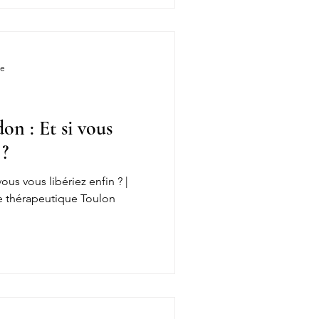
re
on : Et si vous
 ?
ous vous libériez enfin ? |
he thérapeutique Toulon