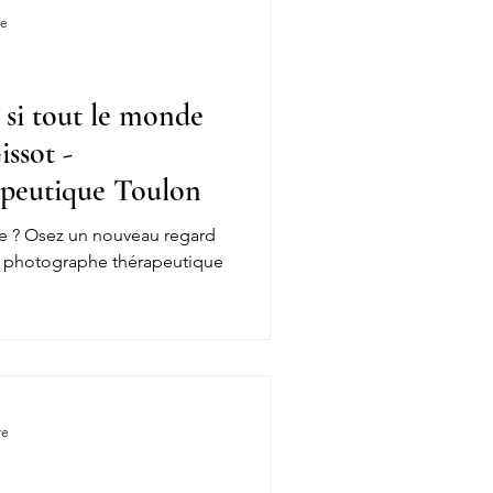
re
 si tout le monde
Gissot -
apeutique Toulon
ue ? Osez un nouveau regard
ot, photographe thérapeutique
re