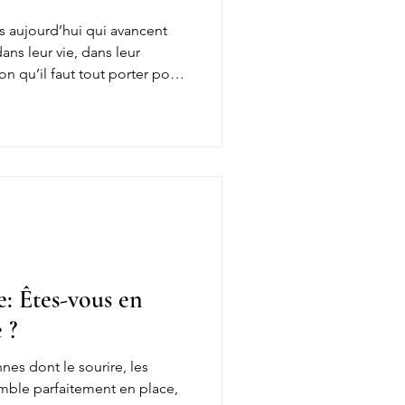
 aujourd’hui qui avancent
ans leur vie, dans leur
on qu’il faut tout porter pour
éguer ou s’appuyer sur
ur légitimité.
e: Êtes-vous en
 ?
nes dont le sourire, les
mble parfaitement en place,