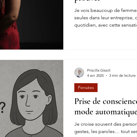
Je vois beaucoup de femmes
seules dans leur entreprise, d
quotidien, avec cette sensati
que ça tienne, comme si dél
quelqu’un venait fragiliser le
Priscilla Gissot
4 avr. 2025
3 min de lecture
Pensées
Prise de conscienc
mode automatique
Je croise souvent des person
gestes, les paroles… tout se