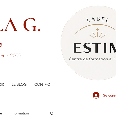
A G.
ge
depuis 2009
IR
LE BLOG
CONTACT
Se conn
he
Formation