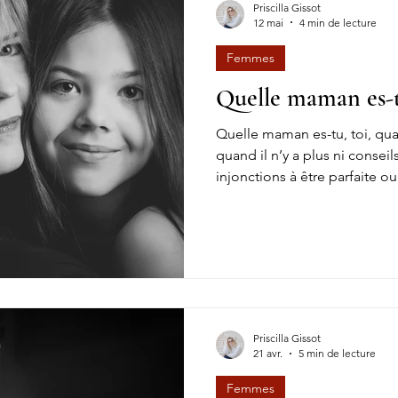
Priscilla Gissot
12 mai
4 min de lecture
Femmes
Quelle maman es-tu
Quelle maman es-tu, toi, qu
quand il n’y a plus ni conseil
injonctions à être parfaite o
toi dans ton quotidien, ave
doutes, ta fatigue parfois, et
te pousse à te dépasser mêm
qu’être maman, ce n’est pas u
mouvement, une adaptation 
ce que tu crois devoir être et
Priscilla Gissot
21 avr.
5 min de lecture
Femmes