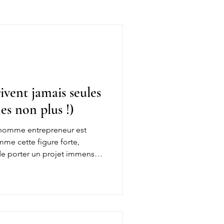
hing
ivent jamais seules
es non plus !)
 l’homme entrepreneur est
me cette figure forte,
 de porter un projet immense
mes regardent encore cette
les devraient réussir
 capacité à tout encaisser
nt les femmes n'y arrivent
 non plus!