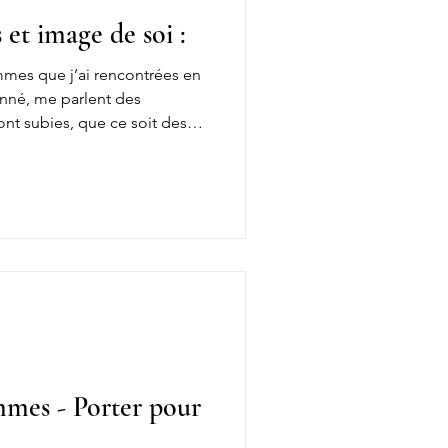
 et image de soi :
mmes que j’ai rencontrées en
nné, me parlent des
ont subies, que ce soit des
ssions ou parfois simplement
t abîmé profondément leur
r image, au point de créer
ès fortes, presque rigides, qui
dans leur manière de se tenir,
u de
mmes - Porter pour