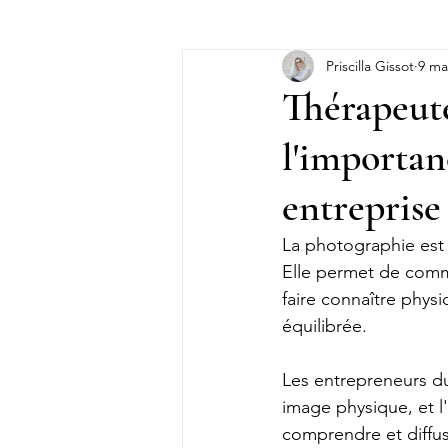
Priscilla Gissot
9 ma
Témoignages
Pensées
S
Thérapeute
l'importan
Accompagnements
entreprise
La photographie est 
Elle permet de commu
faire connaître physi
équilibrée.
Les entrepreneurs du
image physique, et l
comprendre et diffu