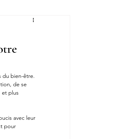
hing
otre
 du bien-être. 
ion, de se 
 et plus 
ucis avec leur 
ct pour 