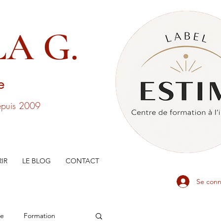
A G.
ge
depuis 2009
IR
LE BLOG
CONTACT
Se conn
he
Formation