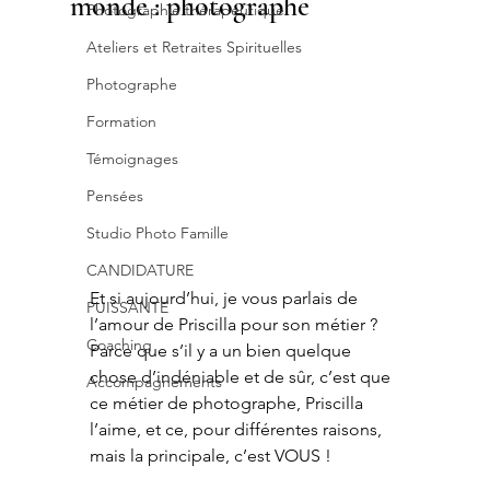
monde : photographe
Photographie thérapeutique
Ateliers et Retraites Spirituelles
Photographe
Formation
Témoignages
Pensées
Studio Photo Famille
CANDIDATURE
Et si aujourd’hui, je vous parlais de 
PUISSANTE
l’amour de Priscilla pour son métier ? 
Coaching
Parce que s’il y a un bien quelque 
chose d’indéniable et de sûr, c’est que 
Accompagnements
ce métier de photographe, Priscilla 
l’aime, et ce, pour différentes raisons, 
mais la principale, c’est VOUS !