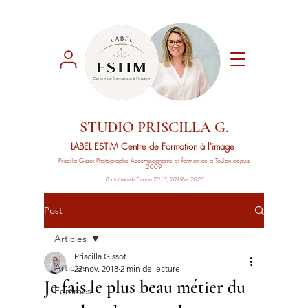
STUDIO PRISCILLA G.
LABEL ESTIM
Centre de Formation à l'image
Priscilla Gissot
Photographe Accompagnante
et formatrice à Toulon depuis
2009
Portraitiste de France 2015, 2019 et 2025
Post
Articles
Priscilla Gissot
Articles
22 nov. 2018
2 min de lecture
Je fais le plus beau métier du
Femmes