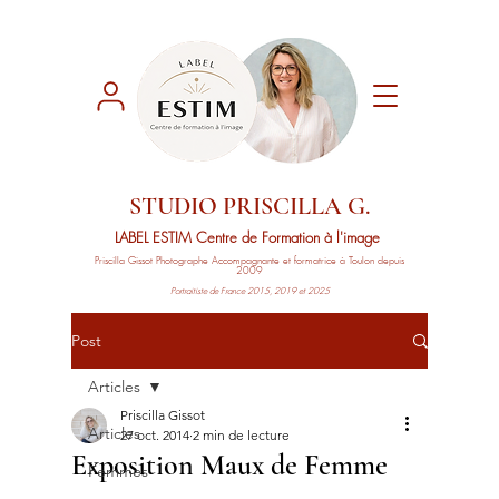
STUDIO PRISCILLA G.
LABEL ESTIM
Centre de Formation à l'image
Priscilla Gissot
Photographe Accompagnante
et formatrice à Toulon depuis
2009
Portraitiste de France 2015, 2019 et 2025
Post
Articles
Priscilla Gissot
Articles
27 oct. 2014
2 min de lecture
Exposition Maux de Femme
Femmes