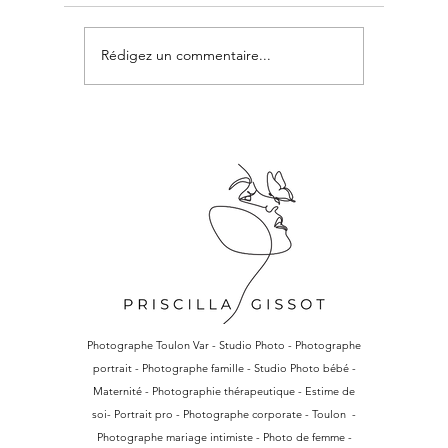
Quelle maman es-tu, toi ?
Rédigez un commentaire...
Je recherc
pour une 
d’Honneur
G.
Photographe Toulon Var - Studio Photo - Photographe
portrait - Photographe famille - Studio Photo bébé -
Maternité - Photographie thérapeutique - Estime de
soi- Portrait pro - Photographe corporate - Toulon -
Photographe mariage intimiste - Photo de femme -