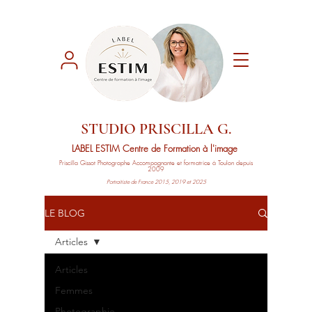
STUDIO PRISCILLA G.
LABEL ESTIM
Centre de Formation à l'image
Priscilla Gissot
Photographe Accompagnante
et formatrice à Toulon depuis
2009
Portraitiste de France 2015, 2019 et 2025
LE BLOG
Articles
Articles
Femmes
Photographie