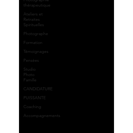
thérapeutique
Ateliers et
Retraites
Spirituelles
Photographe
Formation
Témoignages
Pensées
Studio
Photo
Famille
CANDIDATURE
PUISSANTE
Coaching
Accompagnements