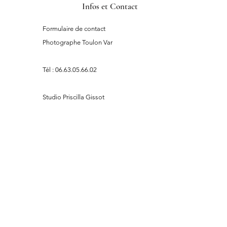
- Centre ESTIM formation
Infos et Contact
Formulaire de contact
Photographe Toulon Var
Tél :
06.63.05.66.02
Studio Priscilla Gissot
38 Rue Picot à Toulon
Liens instagram
Infos
© 2022 par Priscilla Gissot