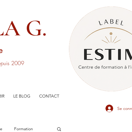
A G.
ge
depuis 2009
IR
LE BLOG
CONTACT
Se conn
he
Formation