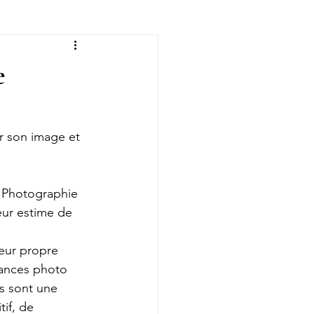
hing
e
r son image et 
 Photographie 
leur estime de 
leur propre 
séances photo 
s sont une 
if, de 